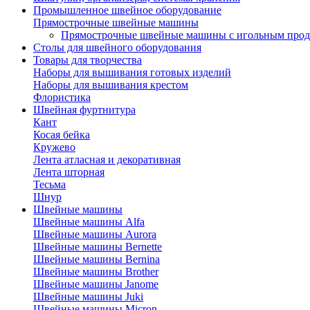
Промышленное швейное оборудование
Прямострочные швейные машины
Прямострочные швейные машины с игольным про
Столы для швейного оборудования
Товары для творчества
Наборы для вышивания готовых изделий
Наборы для вышивания крестом
Флористика
Швейная фуртнитура
Кант
Косая бейка
Кружево
Лента aтласная и декоративная
Лента шторная
Тесьма
Шнур
Швейные машины
Швейные машины Alfa
Швейные машины Aurora
Швейные машины Bernette
Швейные машины Bernina
Швейные машины Brother
Швейные машины Janome
Швейные машины Juki
Швейные машины Micron