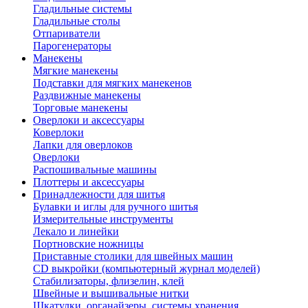
Гладильные системы
Гладильные столы
Отпариватели
Парогенераторы
Манекены
Мягкие манекены
Подставки для мягких манекенов
Раздвижные манекены
Торговые манекены
Оверлоки и аксессуары
Коверлоки
Лапки для оверлоков
Оверлоки
Распошивальные машины
Плоттеры и аксессуары
Принадлежности для шитья
Булавки и иглы для ручного шитья
Измерительные инструменты
Лекало и линейки
Портновские ножницы
Приставные столики для швейных машин
СD выкройки (компьютерный журнал моделей)
Стабилизаторы, флизелин, клей
Швейные и вышивальные нитки
Шкатулки, органайзеры, системы хранения