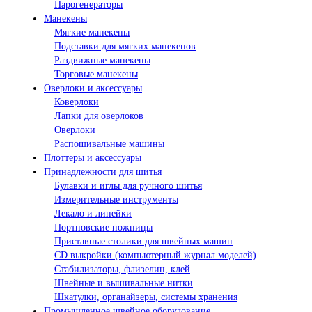
Парогенераторы
Манекены
Мягкие манекены
Подставки для мягких манекенов
Раздвижные манекены
Торговые манекены
Оверлоки и аксессуары
Коверлоки
Лапки для оверлоков
Оверлоки
Распошивальные машины
Плоттеры и аксессуары
Принадлежности для шитья
Булавки и иглы для ручного шитья
Измерительные инструменты
Лекало и линейки
Портновские ножницы
Приставные столики для швейных машин
СD выкройки (компьютерный журнал моделей)
Стабилизаторы, флизелин, клей
Швейные и вышивальные нитки
Шкатулки, органайзеры, системы хранения
Промышленное швейное оборудование