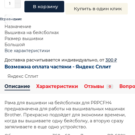
В корзину
Купить в один клик
В сравнение
В закладки
Назначение
Вышивка на бейсболках
Размер вышивки
Большой
Все характеристики
Доставка расчитывается индивидуально, от
300 ₽
Возможна оплата частями - Яндекс Сплит
Яндекс Сплит
Описание
Характеристики
Отзывы
Вопро
0
Рама для вышивки на бейсболках для PRPCFH4
предназначена для работы на вышивальных машинах
Brother. Прекрасно подойдет для экономии времени,
когда вы вышиваете одну бейсболку, а вторую сразу
запяливаете в еще одно устройство.