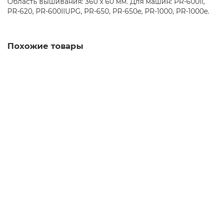
Область вышивания: 360 х 60 мм. Для машин: PR-600II,
PR-620, PR-600IIUPG, PR-650, PR-650e, PR-1000, PR-1000e.
Похожие товары
Пяльцы средние Bernina квадратные 21,5 x 21,5 см
20 692.80р.
В корзину
Купить в один клик
Комплект пялец с зажимом S Brother PRCLP45B