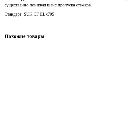
существенно понижая шанс пропуска стежков.
Стандарт: SUK CF ELx705
Похожие товары
Иглы стандартные Organ двойные № 70/1,6 2 шт.
581.00р.