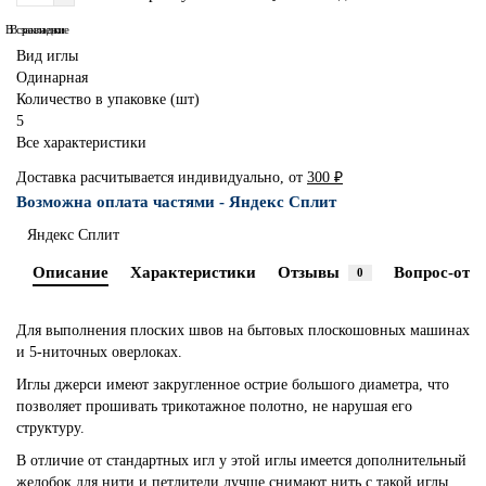
В сравнение
В закладки
Вид иглы
Одинарная
Количество в упаковке (шт)
5
Все характеристики
Доставка расчитывается индивидуально, от
300 ₽
Возможна оплата частями - Яндекс Сплит
Яндекс Сплит
Описание
Характеристики
Отзывы
Вопрос-отве
0
Для выполнения плоских швов на бытовых плоскошовных машинах
и 5-ниточных оверлоках.
Иглы джерси имеют закругленное острие большого диаметра, что
позволяет прошивать трикотажное полотно, не нарушая его
структуру.
В отличие от стандартных игл у этой иглы имеется дополнительный
желобок для нити и петлители лучше снимают нить с такой иглы,