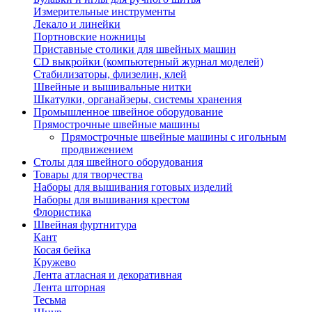
Измерительные инструменты
Лекало и линейки
Портновские ножницы
Приставные столики для швейных машин
СD выкройки (компьютерный журнал моделей)
Стабилизаторы, флизелин, клей
Швейные и вышивальные нитки
Шкатулки, органайзеры, системы хранения
Промышленное швейное оборудование
Прямострочные швейные машины
Прямострочные швейные машины с игольным
продвижением
Столы для швейного оборудования
Товары для творчества
Наборы для вышивания готовых изделий
Наборы для вышивания крестом
Флористика
Швейная фуртнитура
Кант
Косая бейка
Кружево
Лента aтласная и декоративная
Лента шторная
Тесьма