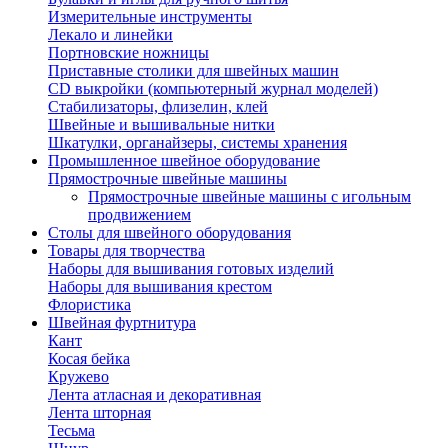
Измерительные инструменты
Лекало и линейки
Портновские ножницы
Приставные столики для швейных машин
СD выкройки (компьютерный журнал моделей)
Стабилизаторы, флизелин, клей
Швейные и вышивальные нитки
Шкатулки, органайзеры, системы хранения
Промышленное швейное оборудование
Прямострочные швейные машины
Прямострочные швейные машины с игольным
продвижением
Столы для швейного оборудования
Товары для творчества
Наборы для вышивания готовых изделий
Наборы для вышивания крестом
Флористика
Швейная фуртнитура
Кант
Косая бейка
Кружево
Лента aтласная и декоративная
Лента шторная
Тесьма