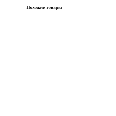
Похожие товары
Иглы для кожи Schmetz № 100
Вид иглы:
Одинарная
Количество в упаковке (шт):
5
437.00р.
В корзину
Иглы для кожи Schmetz № 120
Вид иглы:
Одинарная
Количество в упаковке (шт):
5
437.00р.