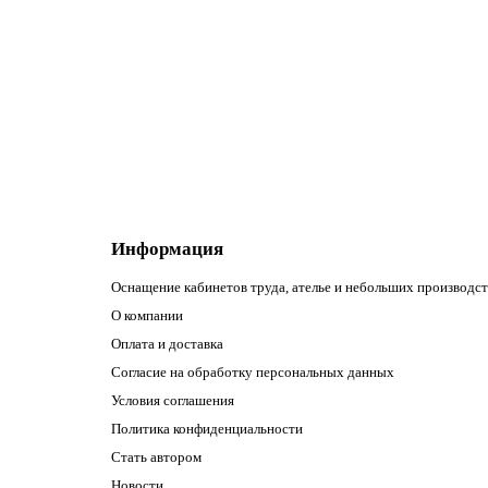
Вид иглы:
Двойная
Количество в упаковке (шт):
1
437.00р.
В корзину
Информация
Оснащение кабинетов труда, ателье и небольших производст
О компании
Оплата и доставка
Согласие на обработку персональных данных
Условия соглашения
Политика конфиденциальности
Стать автором
Новости