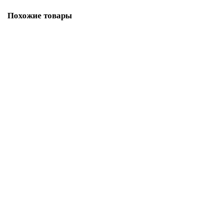
Похожие товары
Иглы для кожи Organ № 90,100 5 шт.
380.00р.
В корзину
Купить в один клик
Иглы для квилтинга Organ № 75, 90
380.00р.
В корзину
Купить в один клик