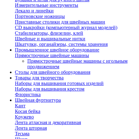
Измерительные инструменты
Лекало и линейки
Портновские ножницы
Приставные столики для швейных машин
СD выкройки (компьютерный журнал моделей)
Стабилизаторы, флизелин, клей
Швейные и вышивальные нитки
Шкатулки, органайзеры, системы хранения
Промышленное швейное оборудование
Прямострочные швейные машины
Прямострочные швейные машины с игольным
продвижением
Столы для швейного оборудования
Товары для творчества
Наборы для вышивания готовых изделий
Наборы для вышивания крестом
Флористика
Швейная фуртнитура
Кант
Косая бейка
Кружево
Лента aтласная и декоративная
Лента шторная
Тесьма