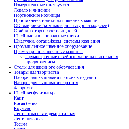
Измерительные инструменты
Лекало и линейки
Портновские ножницы
Приставные столики для швейных машин
СD выкройки (компьютерный журнал моделей)
Стабилизаторы, флизелин, клей
Швейные и вышивальные нитки
Шкатулки, органайзеры, системы хранения
Промышленное швейное оборудование
Прямострочные швейные машины
Прямострочные швейные машины с игольным
продвижением
Столы для швейного оборудования
Товары для творчества
Наборы для вышивания готовых изделий
Наборы для вышивания крестом
Флористика
Швейная фуртнитура
Кант
Косая бейка
Кружево
Лента aтласная и декоративная
Лента шторная
Тесьма