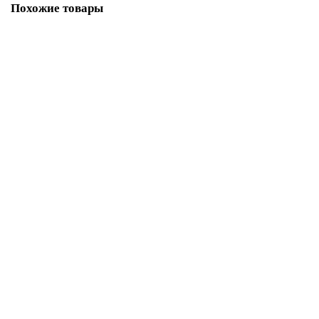
Похожие товары
Иглы стандартные Schmetz № 100
302.00р.
В корзину
Купить в один клик
Иглы комбинированные Schmetz №70, 80, 90, 5 шт.
305.00р.
В корзину
Купить в один клик