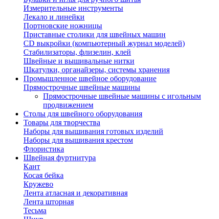
Измерительные инструменты
Лекало и линейки
Портновские ножницы
Приставные столики для швейных машин
СD выкройки (компьютерный журнал моделей)
Стабилизаторы, флизелин, клей
Швейные и вышивальные нитки
Шкатулки, органайзеры, системы хранения
Промышленное швейное оборудование
Прямострочные швейные машины
Прямострочные швейные машины с игольным
продвижением
Столы для швейного оборудования
Товары для творчества
Наборы для вышивания готовых изделий
Наборы для вышивания крестом
Флористика
Швейная фуртнитура
Кант
Косая бейка
Кружево
Лента aтласная и декоративная
Лента шторная
Тесьма