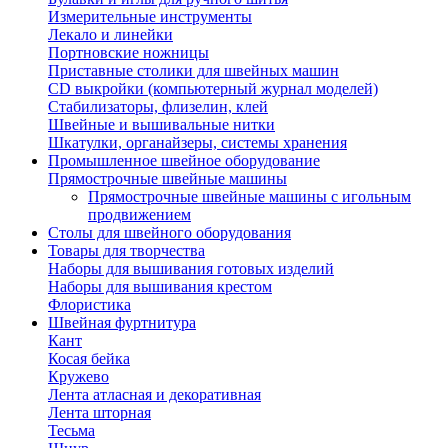
Измерительные инструменты
Лекало и линейки
Портновские ножницы
Приставные столики для швейных машин
СD выкройки (компьютерный журнал моделей)
Стабилизаторы, флизелин, клей
Швейные и вышивальные нитки
Шкатулки, органайзеры, системы хранения
Промышленное швейное оборудование
Прямострочные швейные машины
Прямострочные швейные машины с игольным
продвижением
Столы для швейного оборудования
Товары для творчества
Наборы для вышивания готовых изделий
Наборы для вышивания крестом
Флористика
Швейная фуртнитура
Кант
Косая бейка
Кружево
Лента aтласная и декоративная
Лента шторная
Тесьма