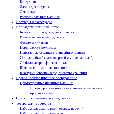
Коверлоки
Лапки для оверлоков
Оверлоки
Распошивальные машины
Плоттеры и аксессуары
Принадлежности для шитья
Булавки и иглы для ручного шитья
Измерительные инструменты
Лекало и линейки
Портновские ножницы
Приставные столики для швейных машин
СD выкройки (компьютерный журнал моделей)
Стабилизаторы, флизелин, клей
Швейные и вышивальные нитки
Шкатулки, органайзеры, системы хранения
Промышленное швейное оборудование
Прямострочные швейные машины
Прямострочные швейные машины с игольным
продвижением
Столы для швейного оборудования
Товары для творчества
Наборы для вышивания готовых изделий
Наборы для вышивания крестом