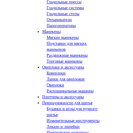
Гладильные прессы
Гладильные системы
Гладильные столы
Отпариватели
Парогенераторы
Манекены
Мягкие манекены
Подставки для мягких
манекенов
Раздвижные манекены
Торговые манекены
Оверлоки и аксессуары
Коверлоки
Лапки для оверлоков
Оверлоки
Распошивальные машины
Плоттеры и аксессуары
Принадлежности для шитья
Булавки и иглы для ручного
шитья
Измерительные инструменты
Лекало и линейки
Портновские ножницы