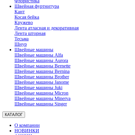
Флористика
Швейная фуртнитура
Кант
Косая бейка
Кружево
Лента aтласная и декоративная
Лента шторная
Тесьма
Шнур
Швейные машины
Швейные машины Alfa
Швейные машины Aurora
Швейные машины Bernette
Швейные машины Bernina
Швейные машины Brother
Швейные машины Janome
Швейные машины Juki
Швейные машины Micron
Швейные машины Minerva
Швейные машины Singer
КАТАЛОГ
О компании
НОВИНКИ