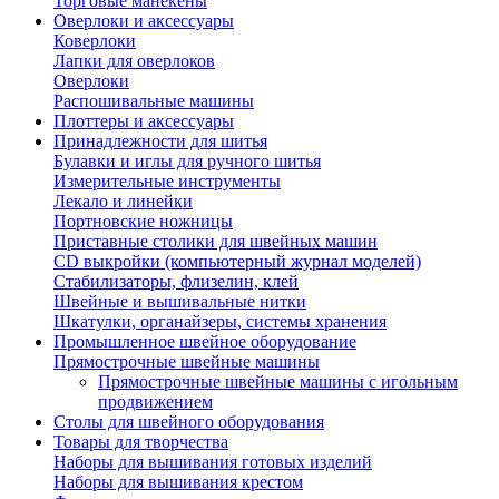
Торговые манекены
Оверлоки и аксессуары
Коверлоки
Лапки для оверлоков
Оверлоки
Распошивальные машины
Плоттеры и аксессуары
Принадлежности для шитья
Булавки и иглы для ручного шитья
Измерительные инструменты
Лекало и линейки
Портновские ножницы
Приставные столики для швейных машин
СD выкройки (компьютерный журнал моделей)
Стабилизаторы, флизелин, клей
Швейные и вышивальные нитки
Шкатулки, органайзеры, системы хранения
Промышленное швейное оборудование
Прямострочные швейные машины
Прямострочные швейные машины с игольным
продвижением
Столы для швейного оборудования
Товары для творчества
Наборы для вышивания готовых изделий
Наборы для вышивания крестом