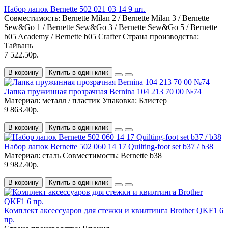
Набор лапок Bernette 502 021 03 14 9 шт.
Совместимость:
Bernette Milan 2 / Bernette Milan 3 / Bernette
Sew&Go 1 / Bernette Sew&Go 3 / Bernette Sew&Go 5 / Bernette
b05 Academy / Bernette b05 Crafter
Страна производства:
Тайвань
7 522.50р.
В корзину
Купить в один клик
Лапка пружинная прозрачная Bernina 104 213 70 00 №74
Материал:
металл / пластик
Упаковка:
Блистер
9 863.40р.
В корзину
Купить в один клик
Набор лапок Bernette 502 060 14 17 Quilting-foot set b37 / b38
Материал:
сталь
Совместимость:
Bernette b38
9 982.40р.
В корзину
Купить в один клик
Комплект аксессуаров для стежки и квилтинга Brother QKF1 6
пр.