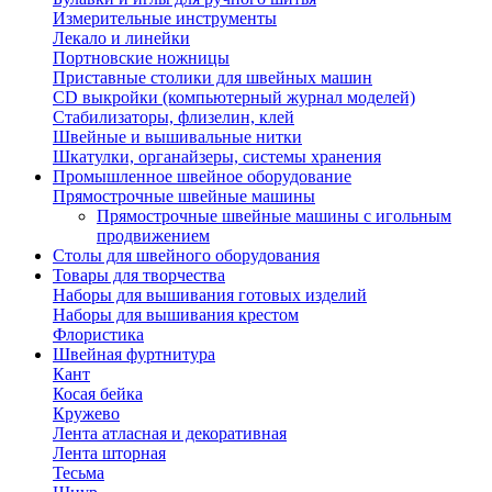
Измерительные инструменты
Лекало и линейки
Портновские ножницы
Приставные столики для швейных машин
СD выкройки (компьютерный журнал моделей)
Стабилизаторы, флизелин, клей
Швейные и вышивальные нитки
Шкатулки, органайзеры, системы хранения
Промышленное швейное оборудование
Прямострочные швейные машины
Прямострочные швейные машины с игольным
продвижением
Столы для швейного оборудования
Товары для творчества
Наборы для вышивания готовых изделий
Наборы для вышивания крестом
Флористика
Швейная фуртнитура
Кант
Косая бейка
Кружево
Лента aтласная и декоративная
Лента шторная
Тесьма