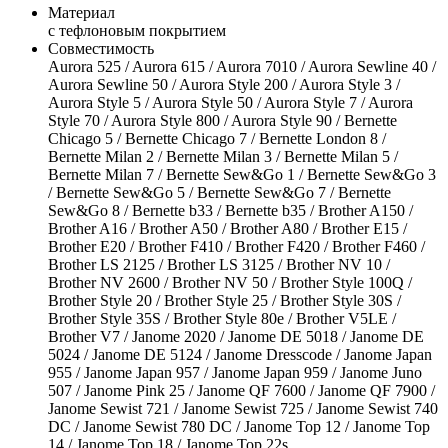
Материал
с тефлоновым покрытием
Совместимость
Aurora 525 / Aurora 615 / Aurora 7010 / Aurora Sewline 40 /
Aurora Sewline 50 / Aurora Style 200 / Aurora Style 3 /
Aurora Style 5 / Aurora Style 50 / Aurora Style 7 / Aurora
Style 70 / Aurora Style 800 / Aurora Style 90 / Bernette
Chicago 5 / Bernette Chicago 7 / Bernette London 8 /
Bernette Milan 2 / Bernette Milan 3 / Bernette Milan 5 /
Bernette Milan 7 / Bernette Sew&Go 1 / Bernette Sew&Go 3
/ Bernette Sew&Go 5 / Bernette Sew&Go 7 / Bernette
Sew&Go 8 / Bernette b33 / Bernette b35 / Brother A150 /
Brother A16 / Brother A50 / Brother A80 / Brother E15 /
Brother E20 / Brother F410 / Brother F420 / Brother F460 /
Brother LS 2125 / Brother LS 3125 / Brother NV 10 /
Brother NV 2600 / Brother NV 50 / Brother Style 100Q /
Brother Style 20 / Brother Style 25 / Brother Style 30S /
Brother Style 35S / Brother Style 80e / Brother V5LE /
Brother V7 / Janome 2020 / Janome DE 5018 / Janome DE
5024 / Janome DE 5124 / Janome Dresscode / Janome Japan
955 / Janome Japan 957 / Janome Japan 959 / Janome Juno
507 / Janome Pink 25 / Janome QF 7600 / Janome QF 7900 /
Janome Sewist 721 / Janome Sewist 725 / Janome Sewist 740
DC / Janome Sewist 780 DC / Janome Top 12 / Janome Top
14 / Janome Top 18 / Janome Top 22s