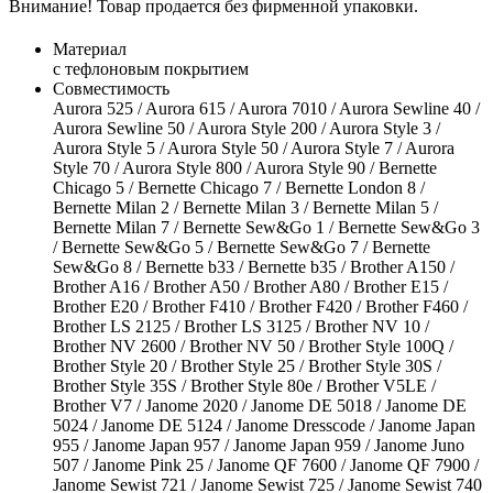
Внимание! Товар продается без фирменной упаковки.
Материал
с тефлоновым покрытием
Совместимость
Aurora 525 / Aurora 615 / Aurora 7010 / Aurora Sewline 40 /
Aurora Sewline 50 / Aurora Style 200 / Aurora Style 3 /
Aurora Style 5 / Aurora Style 50 / Aurora Style 7 / Aurora
Style 70 / Aurora Style 800 / Aurora Style 90 / Bernette
Chicago 5 / Bernette Chicago 7 / Bernette London 8 /
Bernette Milan 2 / Bernette Milan 3 / Bernette Milan 5 /
Bernette Milan 7 / Bernette Sew&Go 1 / Bernette Sew&Go 3
/ Bernette Sew&Go 5 / Bernette Sew&Go 7 / Bernette
Sew&Go 8 / Bernette b33 / Bernette b35 / Brother A150 /
Brother A16 / Brother A50 / Brother A80 / Brother E15 /
Brother E20 / Brother F410 / Brother F420 / Brother F460 /
Brother LS 2125 / Brother LS 3125 / Brother NV 10 /
Brother NV 2600 / Brother NV 50 / Brother Style 100Q /
Brother Style 20 / Brother Style 25 / Brother Style 30S /
Brother Style 35S / Brother Style 80e / Brother V5LE /
Brother V7 / Janome 2020 / Janome DE 5018 / Janome DE
5024 / Janome DE 5124 / Janome Dresscode / Janome Japan
955 / Janome Japan 957 / Janome Japan 959 / Janome Juno
507 / Janome Pink 25 / Janome QF 7600 / Janome QF 7900 /
Janome Sewist 721 / Janome Sewist 725 / Janome Sewist 740