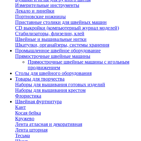
Измерительные инструменты
Лекало и линейки
Портновские ножницы
Приставные столики для швейных машин
СD выкройки (компьютерный журнал моделей)
Стабилизаторы, флизелин, клей
Швейные и вышивальные нитки
Шкатулки, органайзеры, системы хранения
Промышленное швейное оборудование
Прямострочные швейные машины
Прямострочные швейные машины с игольным
продвижением
Столы для швейного оборудования
Товары для творчества
Наборы для вышивания готовых изделий
Наборы для вышивания крестом
Флористика
Швейная фуртнитура
Кант
Косая бейка
Кружево
Лента aтласная и декоративная
Лента шторная
Тесьма