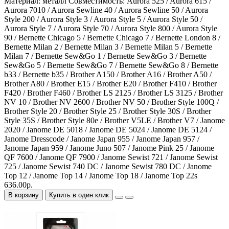
Материал:
металл
Совместимость:
Aurora 525 / Aurora 615 /
Aurora 7010 / Aurora Sewline 40 / Aurora Sewline 50 / Aurora
Style 200 / Aurora Style 3 / Aurora Style 5 / Aurora Style 50 /
Aurora Style 7 / Aurora Style 70 / Aurora Style 800 / Aurora Style
90 / Bernette Chicago 5 / Bernette Chicago 7 / Bernette London 8 /
Bernette Milan 2 / Bernette Milan 3 / Bernette Milan 5 / Bernette
Milan 7 / Bernette Sew&Go 1 / Bernette Sew&Go 3 / Bernette
Sew&Go 5 / Bernette Sew&Go 7 / Bernette Sew&Go 8 / Bernette
b33 / Bernette b35 / Brother A150 / Brother A16 / Brother A50 /
Brother A80 / Brother E15 / Brother E20 / Brother F410 / Brother
F420 / Brother F460 / Brother LS 2125 / Brother LS 3125 / Brother
NV 10 / Brother NV 2600 / Brother NV 50 / Brother Style 100Q /
Brother Style 20 / Brother Style 25 / Brother Style 30S / Brother
Style 35S / Brother Style 80e / Brother V5LE / Brother V7 / Janome
2020 / Janome DE 5018 / Janome DE 5024 / Janome DE 5124 /
Janome Dresscode / Janome Japan 955 / Janome Japan 957 /
Janome Japan 959 / Janome Juno 507 / Janome Pink 25 / Janome
QF 7600 / Janome QF 7900 / Janome Sewist 721 / Janome Sewist
725 / Janome Sewist 740 DC / Janome Sewist 780 DC / Janome
Top 12 / Janome Top 14 / Janome Top 18 / Janome Top 22s
636.00р.
В корзину
Купить в один клик