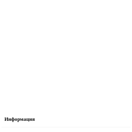
1 180.00р.
В корзину
Купить в один клик
Лапка для швейных машин Brother для подгибки срезов врулик (арт.
F029N)
1 185.00р.
В корзину
Купить в один клик
Информация