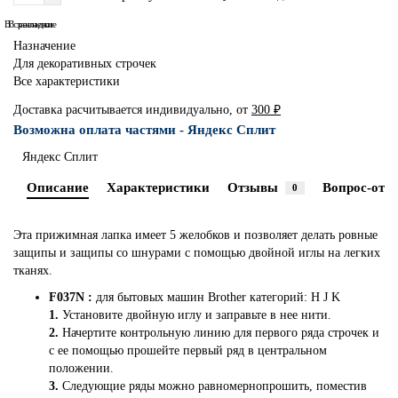
В сравнение
В закладки
Назначение
Для декоративных строчек
Все характеристики
Доставка расчитывается индивидуально, от
300 ₽
Возможна оплата частями - Яндекс Сплит
Яндекс Сплит
Описание
Характеристики
Отзывы
Вопрос-отве
0
Эта прижимная лапка имеет 5 желобков и позволяет делать ровные
защипы и защипы со шнурами с помощью двойной иглы на легких
тканях.
F037N :
для бытовых машин Brother категорий: H J K
1.
Установите двойную иглу и заправьте в нее нити.
2.
Начертите контрольную линию для первого ряда строчек и
с ее помощью прошейте первый ряд в центральном
положении.
3.
Следующие ряды можно равномернопрошить, поместив