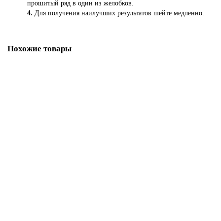
прошитый ряд в один из желобков.
4.
Для получения наилучших результатов шейте медленно.
Похожие товары
Лапка для швейных машин Brother для подгибки срезов врулик (арт.
F039N)
1 168.00р.
В корзину
Купить в один клик