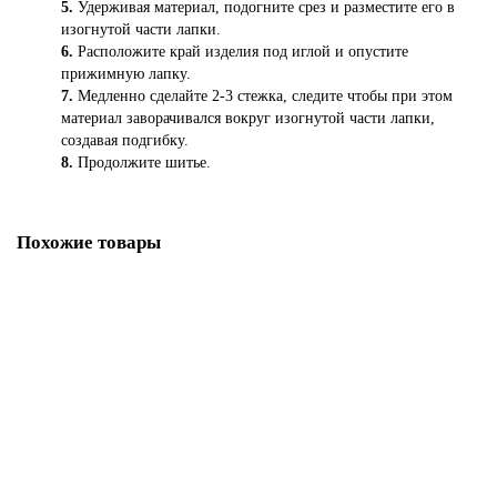
5.
Удерживая материал, подогните срез и разместите его в
изогнутой части лапки.
6.
Расположите край изделия под иглой и опустите
прижимную лапку.
7.
Медленно сделайте 2-3 стежка, следите чтобы при этом
материал заворачивался вокруг изогнутой части лапки,
создавая подгибку.
8.
Продолжите шитье.
Похожие товары
Лапка для швейных машин AstraLux роликовая (арт. DP-0024)
1 200.00р.
В корзину
Купить в один клик