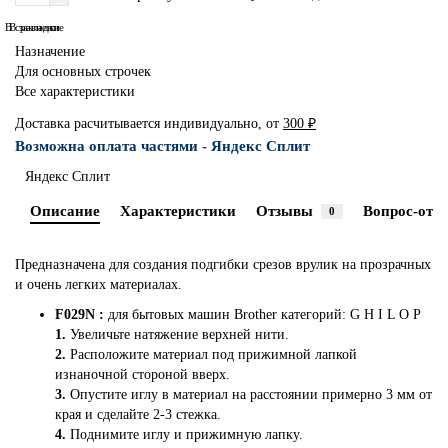
В сравнение
В закладки
Назначение
Для основных строчек
Все характеристики
Доставка расчитывается индивидуально, от
300 ₽
Возможна оплата частями - Яндекс Сплит
Яндекс Сплит
Описание
Характеристики
Отзывы
Вопрос-отве
0
Предназначена для создания подгибки срезов врулик на прозрачных
и очень легких материалах.
F029N :
для бытовых машин Brother категорий: G H I L O P
1.
Увеличьте натяжение верхней нити.
2.
Расположите материал под прижимной лапкой
изнаночной стороной вверх.
3.
Опустите иглу в материал на расстоянии примерно 3 мм от
края и сделайте 2-3 стежка.
4.
Поднимите иглу и прижимную лапку.