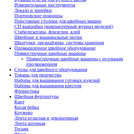
Измерительные инструменты
Лекало и линейки
Портновские ножницы
Приставные столики для швейных машин
СD выкройки (компьютерный журнал моделей)
Стабилизаторы, флизелин, клей
Швейные и вышивальные нитки
Шкатулки, органайзеры, системы хранения
Промышленное швейное оборудование
Прямострочные швейные машины
Прямострочные швейные машины с игольным
продвижением
Столы для швейного оборудования
Товары для творчества
Наборы для вышивания готовых изделий
Наборы для вышивания крестом
Флористика
Швейная фуртнитура
Кант
Косая бейка
Кружево
Лента aтласная и декоративная
Лента шторная
Тесьма