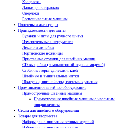
Коверлоки
Лапки для оверлоков
Оверлоки
Распошивальные машины
Плоттеры и аксессуары
Принадлежности для шитья
Булавки и иглы для ручного шитья
Измерительные инструменты
Лекало и линейки
Портновские ножницы
Приставные столики для швейных машин
СD выкройки (компьютерный журнал моделей)
Стабилизаторы, флизелин, клей
Швейные и вышивальные нитки
Шкатулки, органайзеры, системы хранения
Промышленное швейное оборудование
Прямострочные швейные машины
Прямострочные швейные машины с игольным
продвижением
Столы для швейного оборудования
Товары для творчества
Наборы для вышивания готовых изделий
Наборы для вышивания крестом