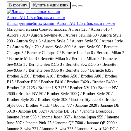
В корзину
Купить в один клик
Лапка для швейных машин Aurora AU-125 с боковым ножом
Материал:
металл
Совместимость:
Aurora 525 / Aurora 615 /
Aurora 7010 / Aurora Sewline 40 / Aurora Sewline 50 / Aurora Style
200 / Aurora Style 3 / Aurora Style 5 / Aurora Style 50 / Aurora Style
7 / Aurora Style 70 / Aurora Style 800 / Aurora Style 90 / Bernette
Chicago 5 / Bernette Chicago 7 / Bernette London 8 / Bernette Milan 2
/ Bernette Milan 3 / Bernette Milan 5 / Bernette Milan 7 / Bernette
Sew&Go 1 / Bernette Sew&Go 3 / Bernette Sew&Go 5 / Bernette
Sew&Go 7 / Bernette Sew&Go 8 / Bernette b33 / Bernette b35 /
Brother A150 / Brother A16 / Brother A50 / Brother A80 / Brother
E15 / Brother E20 / Brother F410 / Brother F420 / Brother F460 /
Brother LS 2125 / Brother LS 3125 / Brother NV 10 / Brother NV
2600 / Brother NV 50 / Brother Style 100Q / Brother Style 20 /
Brother Style 25 / Brother Style 30S / Brother Style 35S / Brother
Style 80e / Brother V5LE / Brother V7 / Janome 2020 / Janome DE
5018 / Janome DE 5024 / Janome DE 5124 / Janome Dresscode /
Janome Japan 955 / Janome Japan 957 / Janome Japan 959 / Janome
Juno 507 / Janome Pink 25 / Janome QF 7600 / Janome QF 7900 /
Janome Sewist 721 / Janome Sewist 725 / Janome Sewist 740 DC /