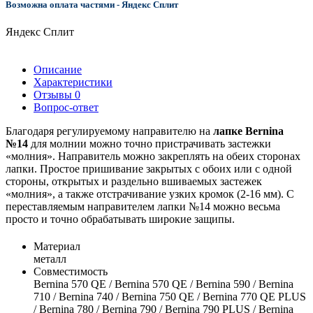
Возможна оплата частями - Яндекс Сплит
Яндекс Сплит
Описание
Характеристики
Отзывы
0
Вопрос-ответ
Благодаря регулируемому направителю на
лапке Bernina
№14
для молнии можно точно пристрачивать застежки
«молния». Направитель можно закреплять на обеих сторонах
лапки. Простое пришивание закрытых с обоих или с одной
стороны, открытых и раздельно вшиваемых застежек
«молния», а также отстрачивание узких кромок (2-16 мм). С
переставляемым направителем лапки №14 можно весьма
просто и точно обрабатывать широкие защипы.
Материал
металл
Совместимость
Bernina 570 QE / Bernina 570 QE / Bernina 590 / Bernina
710 / Bernina 740 / Bernina 750 QE / Bernina 770 QE PLUS
/ Bernina 780 / Bernina 790 / Bernina 790 PLUS / Bernina