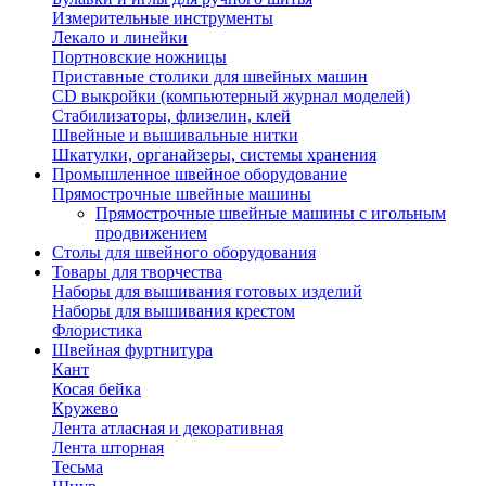
Измерительные инструменты
Лекало и линейки
Портновские ножницы
Приставные столики для швейных машин
СD выкройки (компьютерный журнал моделей)
Стабилизаторы, флизелин, клей
Швейные и вышивальные нитки
Шкатулки, органайзеры, системы хранения
Промышленное швейное оборудование
Прямострочные швейные машины
Прямострочные швейные машины с игольным
продвижением
Столы для швейного оборудования
Товары для творчества
Наборы для вышивания готовых изделий
Наборы для вышивания крестом
Флористика
Швейная фуртнитура
Кант
Косая бейка
Кружево
Лента aтласная и декоративная
Лента шторная
Тесьма