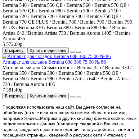
Bernina 540 / Bernina 550 QE / Bernina 560 / Bernina 570 QE /
Bernina 570 QE / Bernina 580 / Bernina 590 / Bernina 710 /
Bernina 720 / Bernina 720 / Bernina 740 / Bernina 750 QE /
Bernina 770 QE PLUS / Bernina 780 / Bernina 790 / Bernina 790
PLUS / Bernina 830 / Bernina 880 / Bernina 880 Plus / Bernina
Artista 640 / Bernina Artista 730 / Bernina Aurora 1405 / Bernina
Aurora 435
5 572.60р.
В корзину
Купить в один клик
Аппарат для складок Bernina 008 386 75 00 № 86
Материал:
металл
Совместимость:
Bernina 325 / Bernina 330 /
Bernina 350 / Bernina 380 / Bernina 530 / Bernina 550 QE /
Bernina 560 / Bernina 580 / Bernina Artista 640 / Bernina Artista
730 / Bernina Aurora 1405
7 381.40р.
В корзину
Купить в один клик
Продолжая использовать наш cайт, Вы даете согласие на
обработку (в т.ч. с использованием систем сбора статистики,
например Яндекс.Метрика и других систем) файлов cookie, иных
пользовательских данных (например сведений о Вашем ip-
адресе, сведений о местоположении, типе устройства, времени
посещения страницы, сведений о ресурсах сети Интернет, с