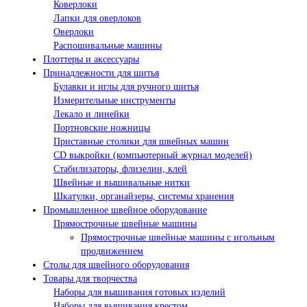
Коверлоки
Лапки для оверлоков
Оверлоки
Распошивальные машины
Плоттеры и аксессуары
Принадлежности для шитья
Булавки и иглы для ручного шитья
Измерительные инструменты
Лекало и линейки
Портновские ножницы
Приставные столики для швейных машин
СD выкройки (компьютерный журнал моделей)
Стабилизаторы, флизелин, клей
Швейные и вышивальные нитки
Шкатулки, органайзеры, системы хранения
Промышленное швейное оборудование
Прямострочные швейные машины
Прямострочные швейные машины с игольным
продвижением
Столы для швейного оборудования
Товары для творчества
Наборы для вышивания готовых изделий
Наборы для вышивания крестом