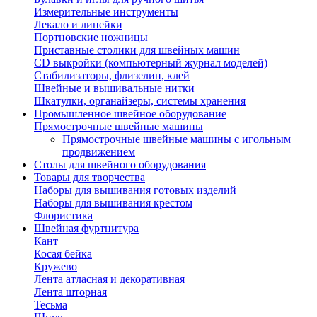
Измерительные инструменты
Лекало и линейки
Портновские ножницы
Приставные столики для швейных машин
СD выкройки (компьютерный журнал моделей)
Стабилизаторы, флизелин, клей
Швейные и вышивальные нитки
Шкатулки, органайзеры, системы хранения
Промышленное швейное оборудование
Прямострочные швейные машины
Прямострочные швейные машины с игольным
продвижением
Столы для швейного оборудования
Товары для творчества
Наборы для вышивания готовых изделий
Наборы для вышивания крестом
Флористика
Швейная фуртнитура
Кант
Косая бейка
Кружево
Лента aтласная и декоративная
Лента шторная
Тесьма