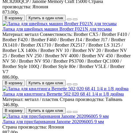
MC8200QCP / Janome Memory Craft 15000
Страна
производства:
Япония
873.00р.
В корзину
Купить в один клик
Лапка для швейных машин Brother F021N для тесьмы
Материал:
металл
Совместимость:
Brother CX5 / Brother F410 /
Brother F420 / Brother F460 / Brother J14 / Brother J17 / Brother
JX1410 / Brother JX1710 / Brother JX2517 / Brother LS 3125 /
Brother LX 1400s / Brother NV 10 / Brother NV 20 / Brother NV
25 / Brother NV 250 / Brother NV 4000 / Brother NV 450 / Brother
NV 50 / Brother NV 950 / Brother PS3700 / Brother QC1000 /
Brother Style 100Q / Brother Style 80e / Brother V5LE / Brother
V7
886.00р.
В корзину
Купить в один клик
Лапка для квилтинга Bernette 502 020 68 41 1/4 и 1/8 дюйма
Материал:
металл / пластик
Страна производства:
Тайвань
346.80р.
В корзину
Купить в один клик
Лапка для присбаривания Janome 202096005 9 мм
Страна производства:
Япония
887.00р.