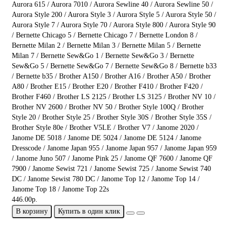
Aurora 615 / Aurora 7010 / Aurora Sewline 40 / Aurora Sewline 50 /
Aurora Style 200 / Aurora Style 3 / Aurora Style 5 / Aurora Style 50 /
Aurora Style 7 / Aurora Style 70 / Aurora Style 800 / Aurora Style 90
/ Bernette Chicago 5 / Bernette Chicago 7 / Bernette London 8 /
Bernette Milan 2 / Bernette Milan 3 / Bernette Milan 5 / Bernette
Milan 7 / Bernette Sew&Go 1 / Bernette Sew&Go 3 / Bernette
Sew&Go 5 / Bernette Sew&Go 7 / Bernette Sew&Go 8 / Bernette b33
/ Bernette b35 / Brother A150 / Brother A16 / Brother A50 / Brother
A80 / Brother E15 / Brother E20 / Brother F410 / Brother F420 /
Brother F460 / Brother LS 2125 / Brother LS 3125 / Brother NV 10 /
Brother NV 2600 / Brother NV 50 / Brother Style 100Q / Brother
Style 20 / Brother Style 25 / Brother Style 30S / Brother Style 35S /
Brother Style 80e / Brother V5LE / Brother V7 / Janome 2020 /
Janome DE 5018 / Janome DE 5024 / Janome DE 5124 / Janome
Dresscode / Janome Japan 955 / Janome Japan 957 / Janome Japan 959
/ Janome Juno 507 / Janome Pink 25 / Janome QF 7600 / Janome QF
7900 / Janome Sewist 721 / Janome Sewist 725 / Janome Sewist 740
DC / Janome Sewist 780 DC / Janome Top 12 / Janome Top 14 /
Janome Top 18 / Janome Top 22s
446.00р.
В корзину
Купить в один клик