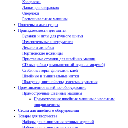
Коверлоки
Лапки для оверлоков
Оверлоки
Распошивальные машины
Плоттеры и аксессуары
Принадлежности для шитья
Булавки и иглы для ручного шитья
Измерительные инструменты
Лекало и линейки
Портновские ножницы
Приставные столики для швейных машин
СD выкройки (компьютерный журнал моделей)
Стабилизаторы, флизелин, клей
Швейные и вышивальные нитки
Шкатулки, органайзеры, системы хранения
Промышленное швейное оборудование
Прямострочные швейные машины
Прямострочные швейные машины с игольным
продвижением
Столы для швейного оборудования
Товары для творчества
Наборы для вышивания готовых изделий
Наборы для вышивания крестом