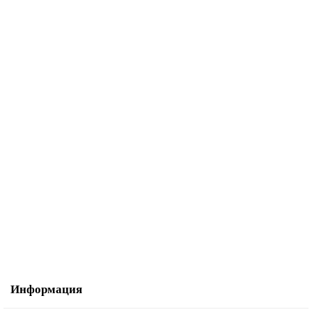
Лапка для присбаривания Janome 202096005 9 мм
887.00р.
В корзину
Купить в один клик
Информация