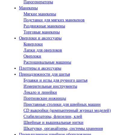
Парогенераторы
Манекены
Мягкие манекены
Подставки для мягких манекенов
Раздвижные манекены
Торговые манекены
Оверлоки и аксессуары
Коверлоки
Лапки для оверлоков
Оверлоки
Распошивальные машины
Плоттеры и аксессуары
Принадлежности для шитья
Булавки и иглы для ручного шитья
Измерительные инструменты
Лекало и линейки
Портновские ножницы
Приставные столики для швейных машин
СD выкройки (компьютерный журнал моделей)
Стабилизаторы, флизелин, клей
Швейные и вышивальные нитки
Шкатулки, органайзеры, системы хранения
Промышленное швейное оборудование