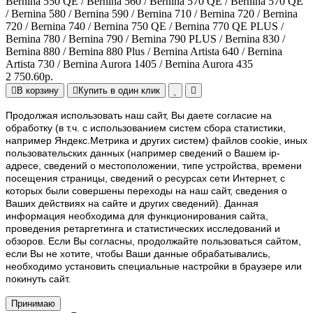
Bernina 550 QE / Bernina 560 / Bernina 570 QE / Bernina 570 QE
/ Bernina 580 / Bernina 590 / Bernina 710 / Bernina 720 / Bernina
720 / Bernina 740 / Bernina 750 QE / Bernina 770 QE PLUS /
Bernina 780 / Bernina 790 / Bernina 790 PLUS / Bernina 830 /
Bernina 880 / Bernina 880 Plus / Bernina Artista 640 / Bernina
Artista 730 / Bernina Aurora 1405 / Bernina Aurora 435
2 750.60р.
В корзину
Купить в один клик
Продолжая использовать наш cайт, Вы даете согласие на
обработку (в т.ч. с использованием систем сбора статистики,
например Яндекс.Метрика и других систем) файлов cookie, иных
пользовательских данных (например сведений о Вашем ip-
адресе, сведений о местоположении, типе устройства, времени
посещения страницы, сведений о ресурсах сети Интернет, с
которых были совершены переходы на наш сайт, сведения о
Ваших действиях на сайте и других сведений). Данная
информация необходима для функционирования сайта,
проведения ретаргетинга и статистических исследований и
обзоров. Если Вы согласны, продолжайте пользоваться сайтом,
если Вы не хотите, чтобы Ваши данные обрабатывались,
необходимо установить специальные настройки в браузере или
покинуть сайт.
Принимаю