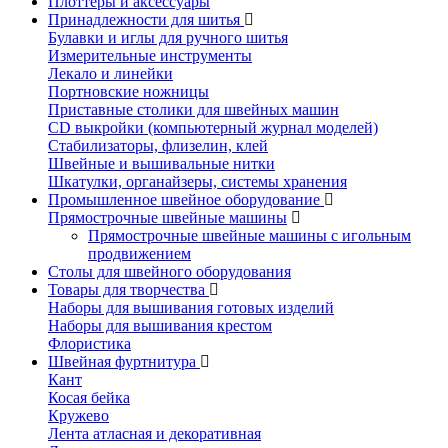
Плоттеры и аксессуары
Принадлежности для шитья
Булавки и иглы для ручного шитья
Измерительные инструменты
Лекало и линейки
Портновские ножницы
Приставные столики для швейных машин
СD выкройки (компьютерный журнал моделей)
Стабилизаторы, флизелин, клей
Швейные и вышивальные нитки
Шкатулки, органайзеры, системы хранения
Промышленное швейное оборудование
Прямострочные швейные машины
Прямострочные швейные машины с игольным
продвижением
Столы для швейного оборудования
Товары для творчества
Наборы для вышивания готовых изделий
Наборы для вышивания крестом
Флористика
Швейная фуртнитура
Кант
Косая бейка
Кружево
Лента aтласная и декоративная