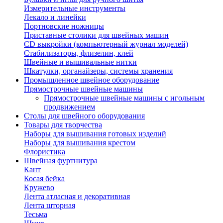
Измерительные инструменты
Лекало и линейки
Портновские ножницы
Приставные столики для швейных машин
СD выкройки (компьютерный журнал моделей)
Стабилизаторы, флизелин, клей
Швейные и вышивальные нитки
Шкатулки, органайзеры, системы хранения
Промышленное швейное оборудование
Прямострочные швейные машины
Прямострочные швейные машины с игольным
продвижением
Столы для швейного оборудования
Товары для творчества
Наборы для вышивания готовых изделий
Наборы для вышивания крестом
Флористика
Швейная фуртнитура
Кант
Косая бейка
Кружево
Лента aтласная и декоративная
Лента шторная
Тесьма