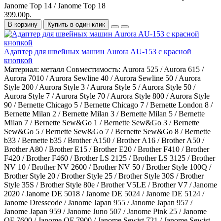
Janome Top 14 / Janome Top 18
399.00р.
В корзину
Купить в один клик
Адаптер для швейных машин Aurora AU-153 с красной
кнопкой
Материал:
металл
Совместимость:
Aurora 525 / Aurora 615 /
Aurora 7010 / Aurora Sewline 40 / Aurora Sewline 50 / Aurora
Style 200 / Aurora Style 3 / Aurora Style 5 / Aurora Style 50 /
Aurora Style 7 / Aurora Style 70 / Aurora Style 800 / Aurora Style
90 / Bernette Chicago 5 / Bernette Chicago 7 / Bernette London 8 /
Bernette Milan 2 / Bernette Milan 3 / Bernette Milan 5 / Bernette
Milan 7 / Bernette Sew&Go 1 / Bernette Sew&Go 3 / Bernette
Sew&Go 5 / Bernette Sew&Go 7 / Bernette Sew&Go 8 / Bernette
b33 / Bernette b35 / Brother A150 / Brother A16 / Brother A50 /
Brother A80 / Brother E15 / Brother E20 / Brother F410 / Brother
F420 / Brother F460 / Brother LS 2125 / Brother LS 3125 / Brother
NV 10 / Brother NV 2600 / Brother NV 50 / Brother Style 100Q /
Brother Style 20 / Brother Style 25 / Brother Style 30S / Brother
Style 35S / Brother Style 80e / Brother V5LE / Brother V7 / Janome
2020 / Janome DE 5018 / Janome DE 5024 / Janome DE 5124 /
Janome Dresscode / Janome Japan 955 / Janome Japan 957 /
Janome Japan 959 / Janome Juno 507 / Janome Pink 25 / Janome
QF 7600 / Janome QF 7900 / Janome Sewist 721 / Janome Sewist