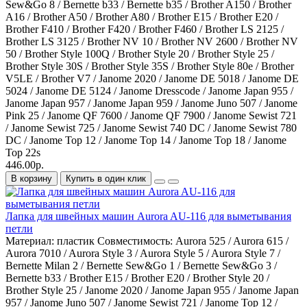
Sew&Go 8 / Bernette b33 / Bernette b35 / Brother A150 / Brother
A16 / Brother A50 / Brother A80 / Brother E15 / Brother E20 /
Brother F410 / Brother F420 / Brother F460 / Brother LS 2125 /
Brother LS 3125 / Brother NV 10 / Brother NV 2600 / Brother NV
50 / Brother Style 100Q / Brother Style 20 / Brother Style 25 /
Brother Style 30S / Brother Style 35S / Brother Style 80e / Brother
V5LE / Brother V7 / Janome 2020 / Janome DE 5018 / Janome DE
5024 / Janome DE 5124 / Janome Dresscode / Janome Japan 955 /
Janome Japan 957 / Janome Japan 959 / Janome Juno 507 / Janome
Pink 25 / Janome QF 7600 / Janome QF 7900 / Janome Sewist 721
/ Janome Sewist 725 / Janome Sewist 740 DC / Janome Sewist 780
DC / Janome Top 12 / Janome Top 14 / Janome Top 18 / Janome
Top 22s
446.00р.
В корзину
Купить в один клик
Лапка для швейных машин Aurora AU-116 для выметывания
петли
Материал:
пластик
Совместимость:
Aurora 525 / Aurora 615 /
Aurora 7010 / Aurora Style 3 / Aurora Style 5 / Aurora Style 7 /
Bernette Milan 2 / Bernette Sew&Go 1 / Bernette Sew&Go 3 /
Bernette b33 / Brother E15 / Brother E20 / Brother Style 20 /
Brother Style 25 / Janome 2020 / Janome Japan 955 / Janome Japan
957 / Janome Juno 507 / Janome Sewist 721 / Janome Top 12 /