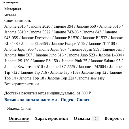
В сравнение
В закладки
Материал
металл
Совместимость
Janome 2015 / Janome 2020 / Janome 394 / Janome 550 / Janome 5515 /
Janome 5519 / Janome 5522 / Janome 743-03 / Janome 843 / Janome
943-05S / Janome Dresscode / Janome EL530 / Janome EL532 / Janome
EL545S / Janome EL546S / Janome Escape V-15 / Janome JT 1108 /
Janome Japan 955 / Janome Japan 957 / Janome Japan 959 / Janome Jem /
Janome Juno 507 / Janome Juno 513 / Janome Juno 523 / Janome L-394 /
Janome PS 120 / Janome PS 150 / Janome Pink 25 / Janome Sakura 95 /
Janome Sew dream 510 / Janome TC1222S / Janome TM2004 / Janome
Tip 712 / Janome Tip 716 / Janome Tip 718s / Janome Top 12 / Janome
Top 14 / Janome Top 18 / Janome Top 22s / Janome sew easy
Все характеристики
Доставка расчитывается индивидуально, от
300 ₽
Возможна оплата частями - Яндекс Сплит
Яндекс Сплит
Описание
Характеристики
Отзывы
Вопрос-отве
0