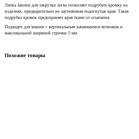
Лапка Janome для закрутки легко позволяет подрубать кромку на
изделиях, предварительно не заутюживая подогнутые края. Такая
подрубка кромок предохраняет края ткани от осыпания.
Подходит для машин с вертикальным качающимся челноком и
максимальной шириной строчки 5 мм.
Похожие товары
Лапка для квилтинга Janome 200127000
675.00р.
В корзину
Купить в один клик