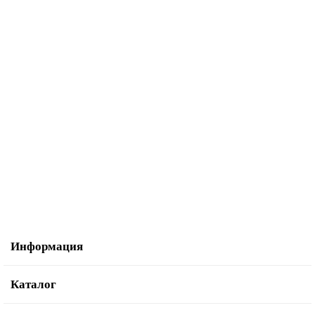
В корзину
Купить в один клик
Набор лапок для швейных машин Aurora AU-123 8 шт.
2 519.00р.
В корзину
Купить в один клик
Информация
Каталог