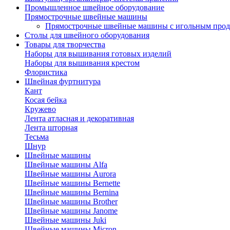
Промышленное швейное оборудование
Прямострочные швейные машины
Прямострочные швейные машины с игольным про
Столы для швейного оборудования
Товары для творчества
Наборы для вышивания готовых изделий
Наборы для вышивания крестом
Флористика
Швейная фуртнитура
Кант
Косая бейка
Кружево
Лента aтласная и декоративная
Лента шторная
Тесьма
Шнур
Швейные машины
Швейные машины Alfa
Швейные машины Aurora
Швейные машины Bernette
Швейные машины Bernina
Швейные машины Brother
Швейные машины Janome
Швейные машины Juki
Швейные машины Micron