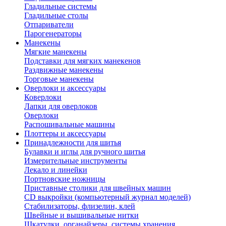
Гладильные системы
Гладильные столы
Отпариватели
Парогенераторы
Манекены
Мягкие манекены
Подставки для мягких манекенов
Раздвижные манекены
Торговые манекены
Оверлоки и аксессуары
Коверлоки
Лапки для оверлоков
Оверлоки
Распошивальные машины
Плоттеры и аксессуары
Принадлежности для шитья
Булавки и иглы для ручного шитья
Измерительные инструменты
Лекало и линейки
Портновские ножницы
Приставные столики для швейных машин
СD выкройки (компьютерный журнал моделей)
Стабилизаторы, флизелин, клей
Швейные и вышивальные нитки
Шкатулки, органайзеры, системы хранения