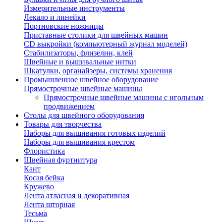
Измерительные инструменты
Лекало и линейки
Портновские ножницы
Приставные столики для швейных машин
СD выкройки (компьютерный журнал моделей)
Стабилизаторы, флизелин, клей
Швейные и вышивальные нитки
Шкатулки, органайзеры, системы хранения
Промышленное швейное оборудование
Прямострочные швейные машины
Прямострочные швейные машины с игольным
продвижением
Столы для швейного оборудования
Товары для творчества
Наборы для вышивания готовых изделий
Наборы для вышивания крестом
Флористика
Швейная фуртнитура
Кант
Косая бейка
Кружево
Лента aтласная и декоративная
Лента шторная
Тесьма