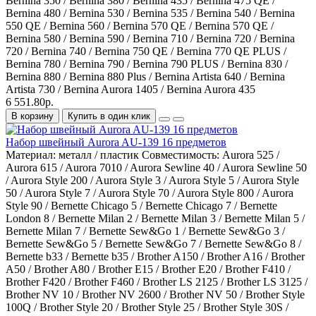
Bernina 350 / Bernina 380 / Bernina 435 / Bernina 475 QE /
Bernina 480 / Bernina 530 / Bernina 535 / Bernina 540 / Bernina
550 QE / Bernina 560 / Bernina 570 QE / Bernina 570 QE /
Bernina 580 / Bernina 590 / Bernina 710 / Bernina 720 / Bernina
720 / Bernina 740 / Bernina 750 QE / Bernina 770 QE PLUS /
Bernina 780 / Bernina 790 / Bernina 790 PLUS / Bernina 830 /
Bernina 880 / Bernina 880 Plus / Bernina Artista 640 / Bernina
Artista 730 / Bernina Aurora 1405 / Bernina Aurora 435
6 551.80р.
В корзину
Купить в один клик
Набор швейный Aurora AU-139 16 предметов
Материал:
металл / пластик
Совместимость:
Aurora 525 /
Aurora 615 / Aurora 7010 / Aurora Sewline 40 / Aurora Sewline 50
/ Aurora Style 200 / Aurora Style 3 / Aurora Style 5 / Aurora Style
50 / Aurora Style 7 / Aurora Style 70 / Aurora Style 800 / Aurora
Style 90 / Bernette Chicago 5 / Bernette Chicago 7 / Bernette
London 8 / Bernette Milan 2 / Bernette Milan 3 / Bernette Milan 5 /
Bernette Milan 7 / Bernette Sew&Go 1 / Bernette Sew&Go 3 /
Bernette Sew&Go 5 / Bernette Sew&Go 7 / Bernette Sew&Go 8 /
Bernette b33 / Bernette b35 / Brother A150 / Brother A16 / Brother
A50 / Brother A80 / Brother E15 / Brother E20 / Brother F410 /
Brother F420 / Brother F460 / Brother LS 2125 / Brother LS 3125 /
Brother NV 10 / Brother NV 2600 / Brother NV 50 / Brother Style
100Q / Brother Style 20 / Brother Style 25 / Brother Style 30S /