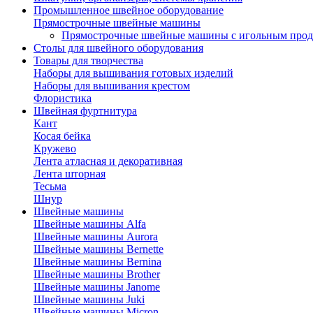
Промышленное швейное оборудование
Прямострочные швейные машины
Прямострочные швейные машины с игольным про
Столы для швейного оборудования
Товары для творчества
Наборы для вышивания готовых изделий
Наборы для вышивания крестом
Флористика
Швейная фуртнитура
Кант
Косая бейка
Кружево
Лента aтласная и декоративная
Лента шторная
Тесьма
Шнур
Швейные машины
Швейные машины Alfa
Швейные машины Aurora
Швейные машины Bernette
Швейные машины Bernina
Швейные машины Brother
Швейные машины Janome
Швейные машины Juki
Швейные машины Micron