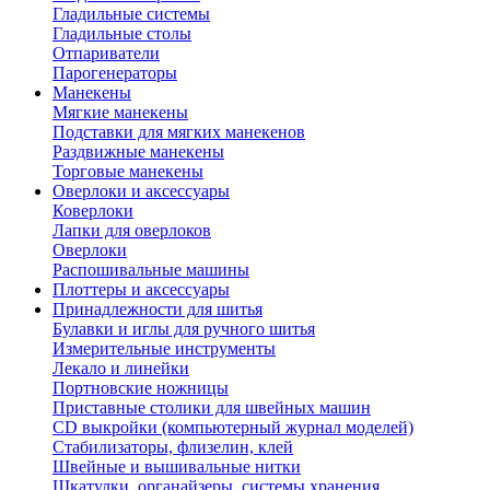
Гладильные системы
Гладильные столы
Отпариватели
Парогенераторы
Манекены
Мягкие манекены
Подставки для мягких манекенов
Раздвижные манекены
Торговые манекены
Оверлоки и аксессуары
Коверлоки
Лапки для оверлоков
Оверлоки
Распошивальные машины
Плоттеры и аксессуары
Принадлежности для шитья
Булавки и иглы для ручного шитья
Измерительные инструменты
Лекало и линейки
Портновские ножницы
Приставные столики для швейных машин
СD выкройки (компьютерный журнал моделей)
Стабилизаторы, флизелин, клей
Швейные и вышивальные нитки
Шкатулки, органайзеры, системы хранения