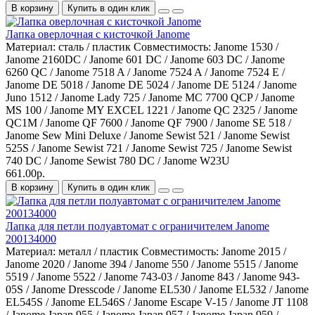
В корзину
Купить в один клик
Лапка оверлочная с кисточкой Janome
Материал:
сталь / пластик
Совместимость:
Janome 1530 /
Janome 2160DC / Janome 601 DC / Janome 603 DC / Janome
6260 QC / Janome 7518 A / Janome 7524 A / Janome 7524 E /
Janome DE 5018 / Janome DE 5024 / Janome DE 5124 / Janome
Juno 1512 / Janome Lady 725 / Janome MC 7700 QCP / Janome
MS 100 / Janome MY EXCEL 1221 / Janome QC 2325 / Janome
QC1M / Janome QF 7600 / Janome QF 7900 / Janome SE 518 /
Janome Sew Mini Deluxe / Janome Sewist 521 / Janome Sewist
525S / Janome Sewist 721 / Janome Sewist 725 / Janome Sewist
740 DC / Janome Sewist 780 DC / Janome W23U
661.00р.
В корзину
Купить в один клик
Лапка для петли полуавтомат с ограничителем Janome
200134000
Материал:
металл / пластик
Совместимость:
Janome 2015 /
Janome 2020 / Janome 394 / Janome 550 / Janome 5515 / Janome
5519 / Janome 5522 / Janome 743-03 / Janome 843 / Janome 943-
05S / Janome Dresscode / Janome EL530 / Janome EL532 / Janome
EL545S / Janome EL546S / Janome Escape V-15 / Janome JT 1108
/ Janome Japan 955 / Janome Japan 957 / Janome Japan 959 /