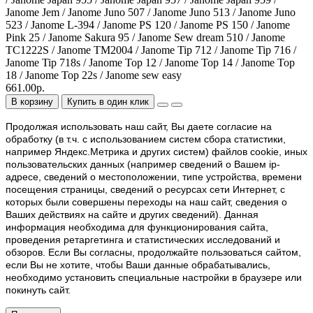
Janome Jem / Janome Juno 507 / Janome Juno 513 / Janome Juno
523 / Janome L-394 / Janome PS 120 / Janome PS 150 / Janome
Pink 25 / Janome Sakura 95 / Janome Sew dream 510 / Janome
TC1222S / Janome TM2004 / Janome Tip 712 / Janome Tip 716 /
Janome Tip 718s / Janome Top 12 / Janome Top 14 / Janome Top
18 / Janome Top 22s / Janome sew easy
661.00р.
В корзину
Купить в один клик
Продолжая использовать наш cайт, Вы даете согласие на
обработку (в т.ч. с использованием систем сбора статистики,
например Яндекс.Метрика и других систем) файлов cookie, иных
пользовательских данных (например сведений о Вашем ip-
адресе, сведений о местоположении, типе устройства, времени
посещения страницы, сведений о ресурсах сети Интернет, с
которых были совершены переходы на наш сайт, сведения о
Ваших действиях на сайте и других сведений). Данная
информация необходима для функционирования сайта,
проведения ретаргетинга и статистических исследований и
обзоров. Если Вы согласны, продолжайте пользоваться сайтом,
если Вы не хотите, чтобы Ваши данные обрабатывались,
необходимо установить специальные настройки в браузере или
покинуть сайт.