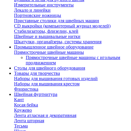
Измерительные инструменты
Лекало и линейки
Портновские ножницы
Приставные столики для швейных машин
СD выкройки (компьютерный журнал моделей)
Стабилизаторы, флизелин, клей
Швейные и вышивальные нитки
Шкатулки, органайзеры, системы хранения
Промышленное швейное оборудование
Прямострочные швейные машины
Прямострочные швейные машины с игольным
продвижением
Столы для швейного оборудования
Товары для творчества
Наборы для вышивания готовых изделий
Наборы для вышивания крестом
Флористика
Швейная фуртнитура
Кант
Косая бейка
Кружево
Лента aтласная и декоративная
Лента шторная
Тесьма