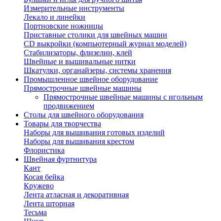
Измерительные инструменты
Лекало и линейки
Портновские ножницы
Приставные столики для швейных машин
СD выкройки (компьютерный журнал моделей)
Стабилизаторы, флизелин, клей
Швейные и вышивальные нитки
Шкатулки, органайзеры, системы хранения
Промышленное швейное оборудование
Прямострочные швейные машины
Прямострочные швейные машины с игольным
продвижением
Столы для швейного оборудования
Товары для творчества
Наборы для вышивания готовых изделий
Наборы для вышивания крестом
Флористика
Швейная фуртнитура
Кант
Косая бейка
Кружево
Лента aтласная и декоративная
Лента шторная
Тесьма