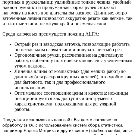
портных и рукодельниц: удлинённые тонкие лезвия, удобный
наклон рукоятки и продуманная форма ручек снижают
нагрузку на кисть при длительном раскрое. Длинные, остро
заточенные лезвия позволяют аккуратно резать как лёгкие, так
и плотные ткани, не «жуя» край и не смещая слои.
Среди ключевых преимуществ ножниц ALFA:
Острый рез и заводская заточка, позволяющие работать
по нескольким слоям ткани и получать чистый срез.
Эргономичные ручки, рассчитанные на длительную
работу, особенно у портновских моделей с увеличенным
углом наклона.
Линейка длины от компактных (для мелких работ) до
длинных (для раскроя крупных деталей), что удобно как
для бытового, так и для профессионального
использования.
Оптимальное соотношение цены и качества: ножницы
позиционируются как доступный инструмент с
характеристиками, подходящими для регулярной
работы.
Продолжая использовать наш cайт, Вы даете согласие на
обработку (в т.ч. с использованием систем сбора статистики,
например Яндекс.Метрика и других систем) файлов cookie, иных