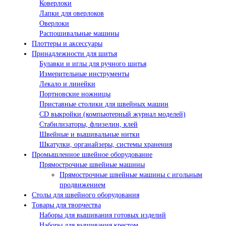
Коверлоки
Лапки для оверлоков
Оверлоки
Распошивальные машины
Плоттеры и аксессуары
Принадлежности для шитья
Булавки и иглы для ручного шитья
Измерительные инструменты
Лекало и линейки
Портновские ножницы
Приставные столики для швейных машин
СD выкройки (компьютерный журнал моделей)
Стабилизаторы, флизелин, клей
Швейные и вышивальные нитки
Шкатулки, органайзеры, системы хранения
Промышленное швейное оборудование
Прямострочные швейные машины
Прямострочные швейные машины с игольным
продвижением
Столы для швейного оборудования
Товары для творчества
Наборы для вышивания готовых изделий
Наборы для вышивания крестом