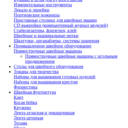
Измерительные инструменты
Лекало и линейки
Портновские ножницы
Приставные столики для швейных машин
СD выкройки (компьютерный журнал моделей)
Стабилизаторы, флизелин, клей
Швейные и вышивальные нитки
Шкатулки, органайзеры, системы хранения
Промышленное швейное оборудование
Прямострочные швейные машины
Прямострочные швейные машины с игольным
продвижением
Столы для швейного оборудования
Товары для творчества
Наборы для вышивания готовых изделий
Наборы для вышивания крестом
Флористика
Швейная фуртнитура
Кант
Косая бейка
Кружево
Лента aтласная и декоративная
Лента шторная
Тесьма