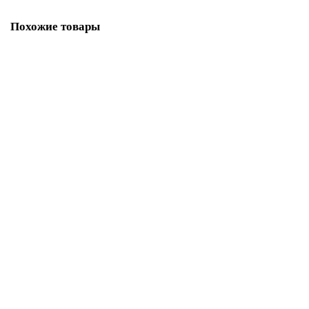
Похожие товары
Лидер продаж!
Подставка Джокер
3 900.00р.
В корзину
Купить в один клик
Подставка Силуэт светлый бук
5 800.00р.
В корзину
Купить в один клик