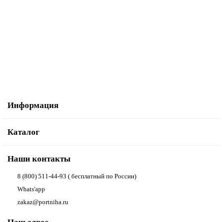
Подставка Силуэт венге
5 800.00р.
В корзину
Купить в один клик
Информация
Каталог
Наши контакты
8 (800) 511-44-93 ( бесплатный по России)
Whats'app
zakaz@portniha.ru