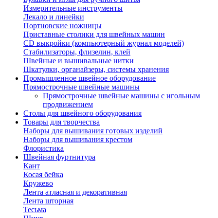
Измерительные инструменты
Лекало и линейки
Портновские ножницы
Приставные столики для швейных машин
СD выкройки (компьютерный журнал моделей)
Стабилизаторы, флизелин, клей
Швейные и вышивальные нитки
Шкатулки, органайзеры, системы хранения
Промышленное швейное оборудование
Прямострочные швейные машины
Прямострочные швейные машины с игольным
продвижением
Столы для швейного оборудования
Товары для творчества
Наборы для вышивания готовых изделий
Наборы для вышивания крестом
Флористика
Швейная фуртнитура
Кант
Косая бейка
Кружево
Лента aтласная и декоративная
Лента шторная
Тесьма