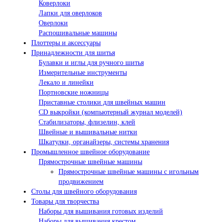
Коверлоки
Лапки для оверлоков
Оверлоки
Распошивальные машины
Плоттеры и аксессуары
Принадлежности для шитья
Булавки и иглы для ручного шитья
Измерительные инструменты
Лекало и линейки
Портновские ножницы
Приставные столики для швейных машин
СD выкройки (компьютерный журнал моделей)
Стабилизаторы, флизелин, клей
Швейные и вышивальные нитки
Шкатулки, органайзеры, системы хранения
Промышленное швейное оборудование
Прямострочные швейные машины
Прямострочные швейные машины с игольным
продвижением
Столы для швейного оборудования
Товары для творчества
Наборы для вышивания готовых изделий
Наборы для вышивания крестом