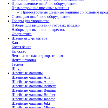
Промышленное швейное оборудование
Прямострочные швейные машины
Прямострочные швейные машины с игольным про
Столы для швейного оборудования
Товары для творчества
Наборы для вышивания готовых изделий
Наборы для вышивания крестом
Флористика
Швейная фуртнитура
Кант
Косая бейка
Кружево
Лента aтласная и декоративная
Лента шторная
Тесьма
Шнур
Швейные машины
Швейные машины Alfa
Швейные машины Aurora
Швейные машины Bernette
Швейные машины Bernina
Швейные машины Brother
Швейные машины Janome
Швейные машины Juki
Швейные машины Micron