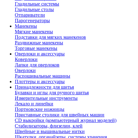
Гладильные системы
Гладильные столы
Отпариватели
Парогенераторы
Манекены
Мягкие манекены
Подставки для мягких манекенов
Раздвижные манекены
Торговые манекены
Оверлоки и аксессуары
Коверлоки
Лапки для оверлоков
Оверлоки
Распошивальные машины
Плоттеры и аксессуары
Принадлежности для шитья
Булавки и иглы для ручного шитья
Измерительные инструменты
Лекало и линейки
Портновские ножницы
Приставные столики для швейных машин
СD выкройки (компьютерный журнал моделей)
Стабилизаторы, флизелин, клей
Швейные и вышивальные нитки
Шкатулки, органайзеры, системы хранения