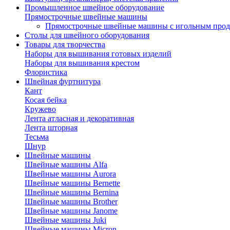
Промышленное швейное оборудование
Прямострочные швейные машины
Прямострочные швейные машины с игольным про
Столы для швейного оборудования
Товары для творчества
Наборы для вышивания готовых изделий
Наборы для вышивания крестом
Флористика
Швейная фуртнитура
Кант
Косая бейка
Кружево
Лента aтласная и декоративная
Лента шторная
Тесьма
Шнур
Швейные машины
Швейные машины Alfa
Швейные машины Aurora
Швейные машины Bernette
Швейные машины Bernina
Швейные машины Brother
Швейные машины Janome
Швейные машины Juki
Швейные машины Micron