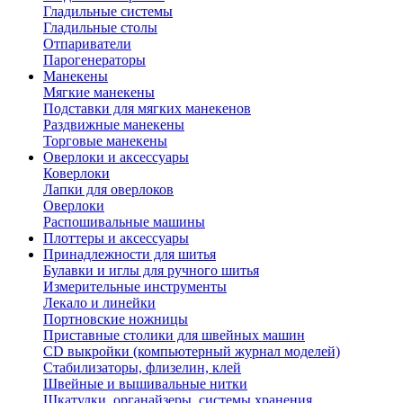
Гладильные системы
Гладильные столы
Отпариватели
Парогенераторы
Манекены
Мягкие манекены
Подставки для мягких манекенов
Раздвижные манекены
Торговые манекены
Оверлоки и аксессуары
Коверлоки
Лапки для оверлоков
Оверлоки
Распошивальные машины
Плоттеры и аксессуары
Принадлежности для шитья
Булавки и иглы для ручного шитья
Измерительные инструменты
Лекало и линейки
Портновские ножницы
Приставные столики для швейных машин
СD выкройки (компьютерный журнал моделей)
Стабилизаторы, флизелин, клей
Швейные и вышивальные нитки
Шкатулки, органайзеры, системы хранения