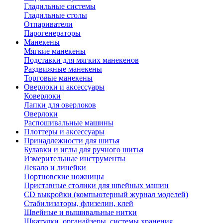
Гладильные системы
Гладильные столы
Отпариватели
Парогенераторы
Манекены
Мягкие манекены
Подставки для мягких манекенов
Раздвижные манекены
Торговые манекены
Оверлоки и аксессуары
Коверлоки
Лапки для оверлоков
Оверлоки
Распошивальные машины
Плоттеры и аксессуары
Принадлежности для шитья
Булавки и иглы для ручного шитья
Измерительные инструменты
Лекало и линейки
Портновские ножницы
Приставные столики для швейных машин
СD выкройки (компьютерный журнал моделей)
Стабилизаторы, флизелин, клей
Швейные и вышивальные нитки
Шкатулки, органайзеры, системы хранения