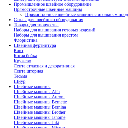
Промышленное швейное оборудование
Прямострочные швейные машины
Прямострочные швейные машины с игольным про
Столы для швейного оборудования
Товары для творчества
Наборы для вышивания готовых изделий
Наборы для вышивания крестом
Флористика
Швейная фуртнитура
Кант
Косая бейка
Кружево
Лента aтласная и декоративная
Лента шторная
Тесьма
Шнур
Швейные машины
Швейные машины Alfa
Швейные машины Aurora
Швейные машины Bernette
Швейные машины Bernina
Швейные машины Brother
Швейные машины Janome
Швейные машины Juki
Швейные машины Micron