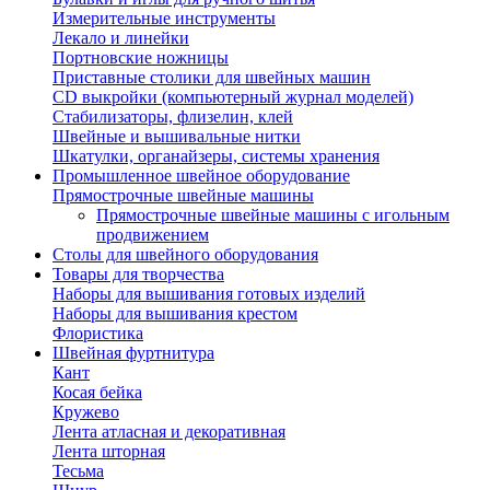
Измерительные инструменты
Лекало и линейки
Портновские ножницы
Приставные столики для швейных машин
СD выкройки (компьютерный журнал моделей)
Стабилизаторы, флизелин, клей
Швейные и вышивальные нитки
Шкатулки, органайзеры, системы хранения
Промышленное швейное оборудование
Прямострочные швейные машины
Прямострочные швейные машины с игольным
продвижением
Столы для швейного оборудования
Товары для творчества
Наборы для вышивания готовых изделий
Наборы для вышивания крестом
Флористика
Швейная фуртнитура
Кант
Косая бейка
Кружево
Лента aтласная и декоративная
Лента шторная
Тесьма