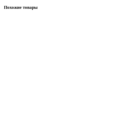
Похожие товары
Набор лапок для оверлоков Bernette b44, b48 6 шт.
18 105.00р.
В корзину
Купить в один клик
Держатель принадлежностей Bernina 502 010 54 11
1 460.00р.
В корзину
Купить в один клик