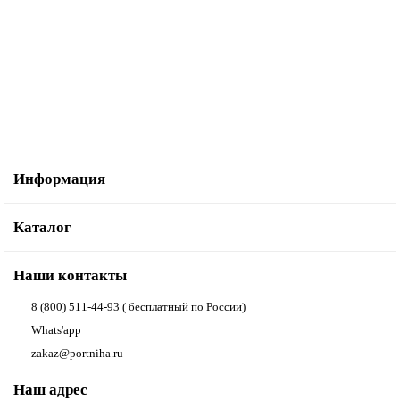
Лапка Babylock BLE8-BF для вшивания бисера
3 400.00р.
В корзину
Купить в один клик
Информация
Каталог
Наши контакты
8 (800) 511-44-93 ( бесплатный по России)
Whats'app
zakaz@portniha.ru
Наш адрес