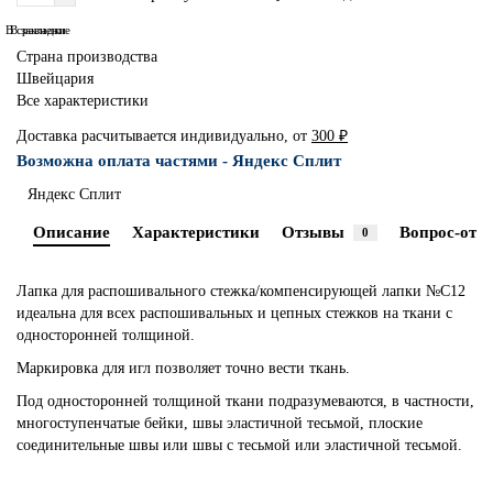
В сравнение
В закладки
Страна производства
Швейцария
Все характеристики
Доставка расчитывается индивидуально, от
300 ₽
Возможна оплата частями - Яндекс Сплит
Яндекс Сплит
Описание
Характеристики
Отзывы
Вопрос-отве
0
Лапка для распошивального стежка/компенсирующей лапки №C12
идеальна для всех распошивальных и цепных стежков на ткани с
односторонней толщиной.
Маркировка для игл позволяет точно вести ткань.
Под односторонней толщиной ткани подразумеваются, в частности,
многоступенчатые бейки, швы эластичной тесьмой, плоские
соединительные швы или швы с тесьмой или эластичной тесьмой.