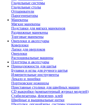
Гладильные системы
Гладильные столы
Отпариватели
Парогенераторы
Манекены
Мягкие манекены
Подставки для мягких манекенов
Раздвижные манекены
Торговые манекены
Оверлоки и аксессуары
Коверлоки
Лапки для оверлоков
Оверлоки
Распошивальные машины
Плоттеры и аксессуары
Принадлежности для шитья
Булавки и иглы для ручного шитья
Измерительные инструменты
Лекало и линейки
Портновские ножницы
Приставные столики для швейных машин
СD выкройки (компьютерный журнал моделей)
Стабилизаторы, флизелин, клей
Швейные и вышивальные нитки
Шкатулки, органайзеры, системы хранения