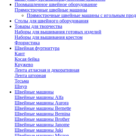
Промышленное швейное оборудование
Прямострочные швейные машины
Прямострочные швейные машины с игольным про
Столы для швейного оборудования
Товары для творчества
Наборы для вышивания готовых изделий
Наборы для вышивания крестом
Флористика
Швейная фуртнитура
Кант
Косая бейка
Кружево
Лента aтласная и декоративная
Лента шторная
Тесьма
Шнур
Швейные машины
Швейные машины Alfa
Швейные машины Aurora
Швейные машины Bernette
Швейные машины Bernina
Швейные машины Brother
Швейные машины Janome
Швейные машины Juki
Швейные машины Micron