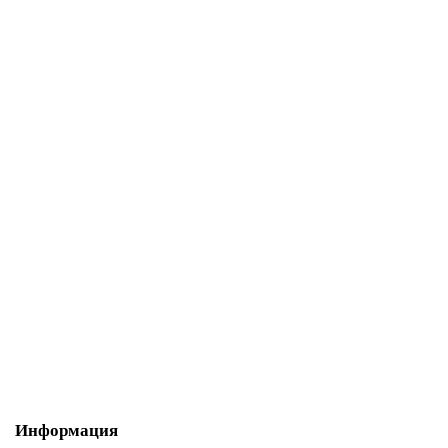
Лапка для распошив. машины Aurora AU-174 для шлевок 23-25 мм
2 230.00р.
В корзину
Купить в один клик
Информация