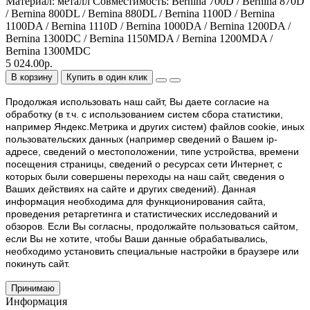
Материал:
металл
Совместимость:
Bernina 700D / Bernina 870D
/ Bernina 800DL / Bernina 880DL / Bernina 1100D / Bernina
1100DA / Bernina 1110D / Bernina 1000DA / Bernina 1200DA /
Bernina 1300DC / Bernina 1150MDA / Bernina 1200MDA /
Bernina 1300MDC
5 024.00р.
В корзину
Купить в один клик
Продолжая использовать наш cайт, Вы даете согласие на
обработку (в т.ч. с использованием систем сбора статистики,
например Яндекс.Метрика и других систем) файлов cookie, иных
пользовательских данных (например сведений о Вашем ip-
адресе, сведений о местоположении, типе устройства, времени
посещения страницы, сведений о ресурсах сети Интернет, с
которых были совершены переходы на наш сайт, сведения о
Ваших действиях на сайте и других сведений). Данная
информация необходима для функционирования сайта,
проведения ретаргетинга и статистических исследований и
обзоров. Если Вы согласны, продолжайте пользоваться сайтом,
если Вы не хотите, чтобы Ваши данные обрабатывались,
необходимо установить специальные настройки в браузере или
покинуть сайт.
Принимаю
Информация