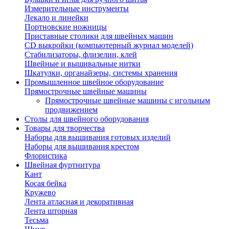
Измерительные инструменты
Лекало и линейки
Портновские ножницы
Приставные столики для швейных машин
СD выкройки (компьютерный журнал моделей)
Стабилизаторы, флизелин, клей
Швейные и вышивальные нитки
Шкатулки, органайзеры, системы хранения
Промышленное швейное оборудование
Прямострочные швейные машины
Прямострочные швейные машины с игольным
продвижением
Столы для швейного оборудования
Товары для творчества
Наборы для вышивания готовых изделий
Наборы для вышивания крестом
Флористика
Швейная фуртнитура
Кант
Косая бейка
Кружево
Лента aтласная и декоративная
Лента шторная
Тесьма