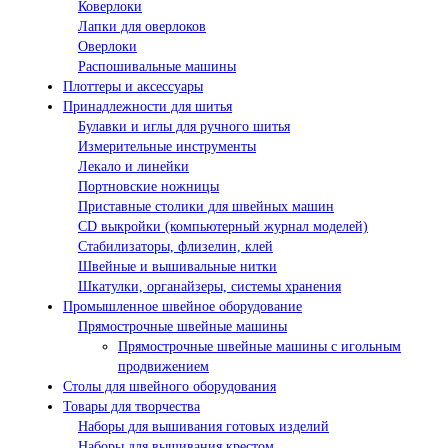
Коверлоки
Лапки для оверлоков
Оверлоки
Распошивальные машины
Плоттеры и аксессуары
Принадлежности для шитья
Булавки и иглы для ручного шитья
Измерительные инструменты
Лекало и линейки
Портновские ножницы
Приставные столики для швейных машин
СD выкройки (компьютерный журнал моделей)
Стабилизаторы, флизелин, клей
Швейные и вышивальные нитки
Шкатулки, органайзеры, системы хранения
Промышленное швейное оборудование
Прямострочные швейные машины
Прямострочные швейные машины с игольным
продвижением
Столы для швейного оборудования
Товары для творчества
Наборы для вышивания готовых изделий
Наборы для вышивания крестом